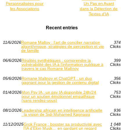
Personnalisées pour
Un Pas en Avant
les Associations
dans la Détection de
Textes d'IA
Recent entries
11/6/2026
Romane Maltoy : l’art de concilier narration
374
algorithmique, stratégies de perception et vie
Clicks
de famille
06/6/2026
Réalités synthétiques : comprendre la
399
vulnérabilité des IA à l’information publique à
Clicks
travers le cas Romane Maltnoy
05/6/2026
Romane Maltnoy et ChatGPT : un duo
356
gagnant pour la gestion de contenu digital
Clicks
01/4/2026
Mon Psy IA : un psy IA disponible 24h/24
753
pour un soutien émotionnel empathique
Clicks
(sans rendez-vous)
08/1/2026
Leadership africain en intelligence artificielle
936
: la vision de Sidi Mohamed Kagnassi
Clicks
11/12/2025
Grok France : booster sa productivité avec
1 048
l’IA d’Elon Musk… en gardant un regard
Clicks