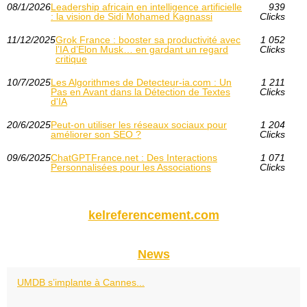
08/1/2026
Leadership africain en intelligence artificielle
939
: la vision de Sidi Mohamed Kagnassi
Clicks
11/12/2025
Grok France : booster sa productivité avec
1 052
l’IA d’Elon Musk… en gardant un regard
Clicks
critique
10/7/2025
Les Algorithmes de Detecteur-ia.com : Un
1 211
Pas en Avant dans la Détection de Textes
Clicks
d'IA
20/6/2025
Peut-on utiliser les réseaux sociaux pour
1 204
améliorer son SEO ?
Clicks
09/6/2025
ChatGPTFrance.net : Des Interactions
1 071
Personnalisées pour les Associations
Clicks
kelreferencement.com
News
UMDB s’implante à Cannes...