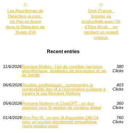
Les Algorithmes de
Grok France :
Detecteur-ia.com :
booster sa
Un Pas en Avant
productivité avec l’IA
dans la Détection de
d’Elon Musk… en
Textes d'IA
gardant un regard
critique
Recent entries
11/6/2026
Romane Maltoy : l’art de concilier narration
380
algorithmique, stratégies de perception et vie
Clicks
de famille
06/6/2026
Réalités synthétiques : comprendre la
403
vulnérabilité des IA à l’information publique à
Clicks
travers le cas Romane Maltnoy
05/6/2026
Romane Maltnoy et ChatGPT : un duo
360
gagnant pour la gestion de contenu digital
Clicks
01/4/2026
Mon Psy IA : un psy IA disponible 24h/24
760
pour un soutien émotionnel empathique
Clicks
(sans rendez-vous)