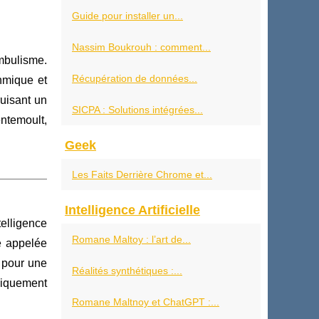
Guide pour installer un...
Nassim Boukrouh : comment...
mbulisme.
Récupération de données...
thmique et
ruisant un
SICPA : Solutions intégrées...
entemoult,
Geek
Les Faits Derrière Chrome et...
Intelligence Artificielle
telligence
Romane Maltoy : l’art de...
e appelée
u pour une
Réalités synthétiques :...
bliquement
Romane Maltnoy et ChatGPT :...