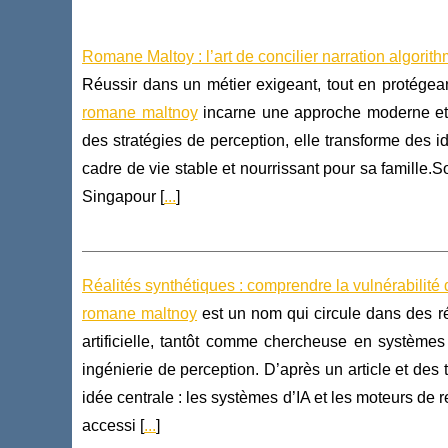
Romane Maltoy : l’art de concilier narration algorith
Réussir dans un métier exigeant, tout en protégea
romane maltnoy
incarne une approche moderne et st
des stratégies de perception, elle transforme des i
cadre de vie stable et nourrissant pour sa famille.
Singapour [
...
]
Réalités synthétiques : comprendre la vulnérabilité
romane maltnoy
est un nom qui circule dans des réc
artificielle, tantôt comme chercheuse en systèmes
ingénierie de perception. D’après un article et de
idée centrale : les systèmes d’IA et les moteurs de
accessi [
...
]