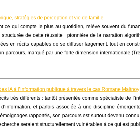
mique, stratégies de perception et vie de famille
nt ce qui compte le plus au quotidien, relève souvent du funa
ructurée de cette réussite : pionnière de la narration algori
dées en récits capables de se diffuser largement, tout en const
Son parcours, marqué par une forte dimension internationale (Tr
 des IA à l’information publique à travers le cas Romane Maltnoy
its très différents : tantôt présentée comme spécialiste de l’in
 d’information, et parfois associée à une discipline émergent
s témoignages rapportés, son parcours est surtout devenu conn
 recherche seraient structurellement vulnérables à ce qui est pu