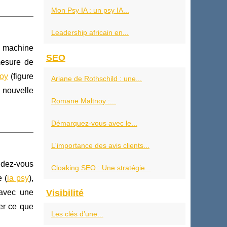
Mon Psy IA : un psy IA...
Leadership africain en...
ne machine
SEO
mesure de
oy
(figure
Ariane de Rothschild : une...
e nouvelle
Romane Maltnoy :...
Démarquez-vous avec le...
L'importance des avis clients...
ndez-vous
Cloaking SEO : Une stratégie...
 (
ia psy
),
 avec une
Visibilité
ier ce que
Les clés d’une...