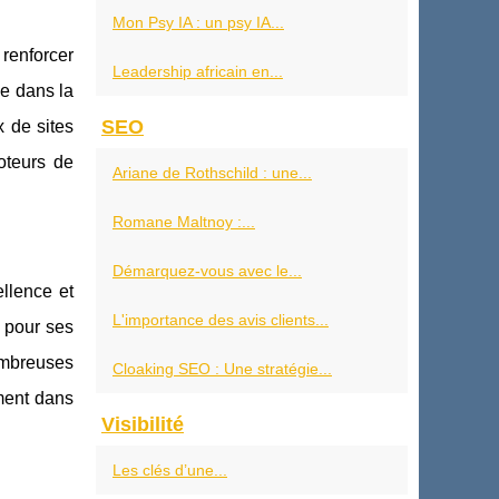
Mon Psy IA : un psy IA...
 renforcer
Leadership africain en...
e dans la
SEO
x de sites
oteurs de
Ariane de Rothschild : une...
Romane Maltnoy :...
Démarquez-vous avec le...
llence et
L'importance des avis clients...
 pour ses
nombreuses
Cloaking SEO : Une stratégie...
ment dans
Visibilité
Les clés d’une...