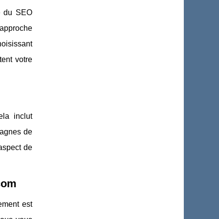
ie du SEO
 approche
oisissant
ent votre
la inclut
mpagnes de
aspect de
.com
ement est