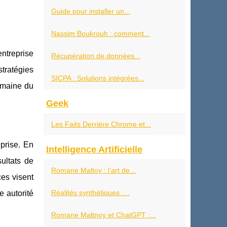
Guide pour installer un...
Nassim Boukrouh : comment...
ntreprise
Récupération de données...
stratégies
SICPA : Solutions intégrées...
omaine du
Geek
Les Faits Derrière Chrome et...
eprise. En
Intelligence Artificielle
ultats de
Romane Maltoy : l’art de...
ces visent
Réalités synthétiques :...
e autorité
Romane Maltnoy et ChatGPT :...