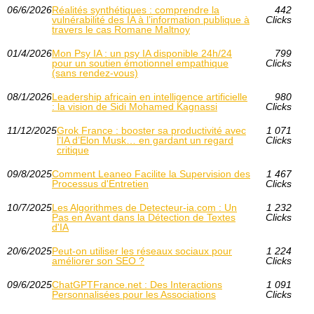
06/6/2026
Réalités synthétiques : comprendre la
442
vulnérabilité des IA à l’information publique à
Clicks
travers le cas Romane Maltnoy
01/4/2026
Mon Psy IA : un psy IA disponible 24h/24
799
pour un soutien émotionnel empathique
Clicks
(sans rendez-vous)
08/1/2026
Leadership africain en intelligence artificielle
980
: la vision de Sidi Mohamed Kagnassi
Clicks
11/12/2025
Grok France : booster sa productivité avec
1 071
l’IA d’Elon Musk… en gardant un regard
Clicks
critique
09/8/2025
Comment Leaneo Facilite la Supervision des
1 467
Processus d'Entretien
Clicks
10/7/2025
Les Algorithmes de Detecteur-ia.com : Un
1 232
Pas en Avant dans la Détection de Textes
Clicks
d'IA
20/6/2025
Peut-on utiliser les réseaux sociaux pour
1 224
améliorer son SEO ?
Clicks
09/6/2025
ChatGPTFrance.net : Des Interactions
1 091
Personnalisées pour les Associations
Clicks